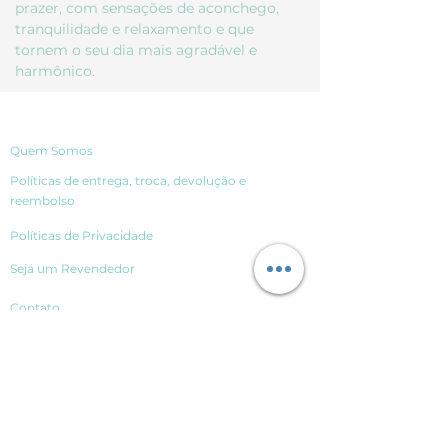
prazer, com sensações de aconchego,
tranquilidade e relaxamento e que
tornem o seu dia mais agradável e
harmônico.
Quem Somos
Políticas de entrega, troca, devolução e
reembolso
Políticas de Privacidade
Seja um Revendedor
Contato
Segurança
Ambiente 100% Seguro.
Sua Informação é Protegida
Pela Criptografia SSL 256-Bit.
Aceitamos pagamentos através de: