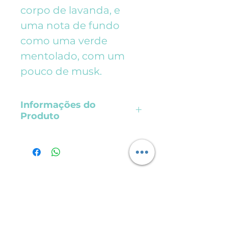
corpo de lavanda, e
uma nota de fundo
como uma verde
mentolado, com um
pouco de musk.
Informações do
Produto
Apresentação: 100ml.
Frasco: vidro âmbar
Composição: Álcool de
cereais, água
Quem Somos
deionizada e óleos
essenciais
Políticas de entrega, troca, devolução e
reembolso