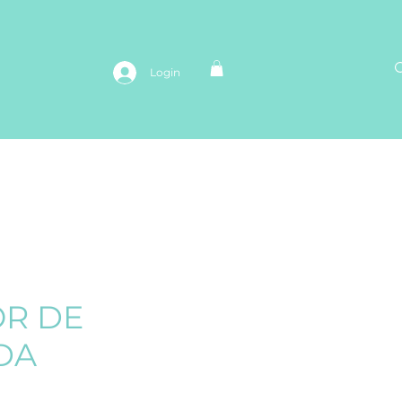
Login
TS
REFIL
Sobre
Contato
OR DE
DA