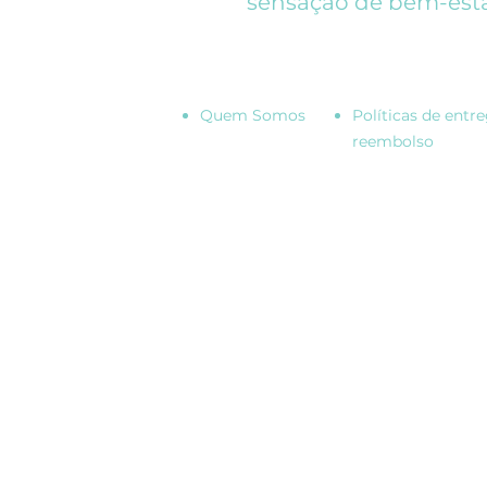
sensação de bem-esta
Quem Somos
Políticas de entre
reembolso
Todos os direitos reservados:
Be Blessed Home Ltda.
CNPJ.: 43.247.776/0001-13
Rua Antônio Novais, 50, Graças,Recife/PE